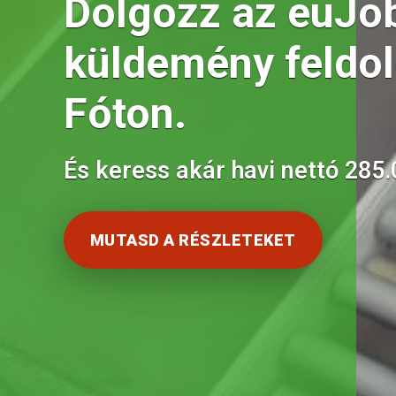
Dolgozz az euJob
küldemény feldo
Fóton.
És keress akár havi nettó 285.
MUTASD A RÉSZLETEKET