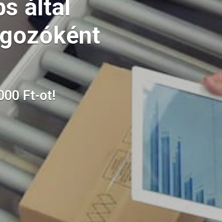
s által
lgozóként
000 Ft-ot!