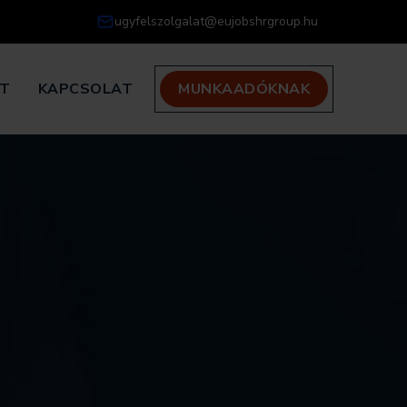
ugyfelszolgalat@eujobshrgroup.hu
AT
KAPCSOLAT
MUNKAADÓKNAK