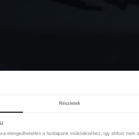
Részletek
ál
ása elengedhetetlen a honlapunk működéséhez, így ahhoz nem