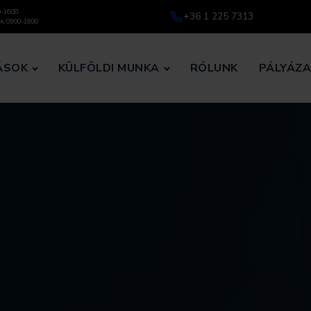
0-16:00
+36 1 225 7313
k: 09:00-16:00
ÁSOK
KÜLFÖLDI MUNKA
RÓLUNK
PÁLYÁZ