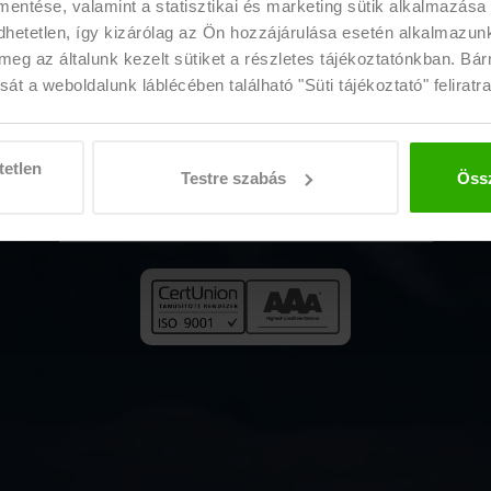
égek Magyarországon
 mentése, valamint a statisztikai és marketing sütik alkalmazása
etetlen, így kizárólag az Ön hozzájárulása esetén alkalmazunk 
meg az általunk kezelt sütiket a részletes tájékoztatónkban. Bá
gy megtaláld a számodra leginkább 
át a weboldalunk láblécében található "Süti tájékoztató" feliratra
iztonságos, bejelentett, hazai és kül
tetlen
Testre szabás
Össz
Fedezd fel az állásajánlatainkat!