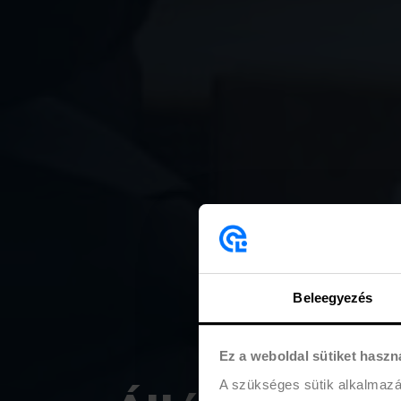
Beleegyezés
Ez a weboldal sütiket haszn
A szükséges sütik alkalmaz