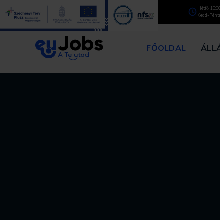
1137 Budapest,
Hétfő: 10:0
Katona József u. 15.
Kedd-Pénte
FŐOLDAL
ÁLL