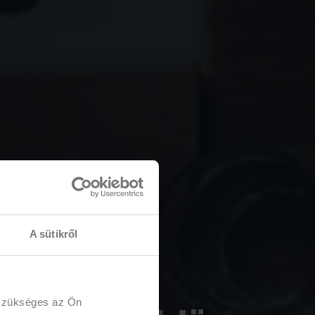
A sütikről
 szükséges az Ön