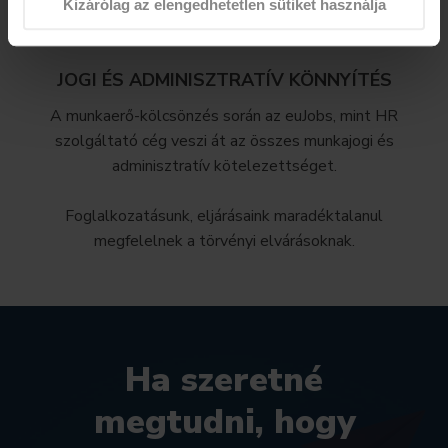
Kizárólag az elengedhetetlen sütiket használja
JOGI ÉS ADMINISZTRATÍV KÖNNYÍTÉS
A munkaerő-kölcsönzés során az euJobs, mint HR
szolgáltató cég veszi át az összes munkajogi és
adminisztratív kötelezettséget.
Foglalkozatásunk, eljárásaink maradéktalanul
megfelelnek a törvényi elvárásoknak.
Ha szeretné
megtudni, hogy