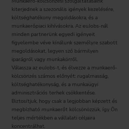
Munkaerő-kölcsönzési szolgáltatásaink
kiterjednek a szezonális igények kezelésére,
költséghatékony megoldásokra, és a
munkaerőpiaci kihívásokra. Az euJobs-nál
minden partnerünk egyedi igényeit
figyelembe véve kínálunk személyre szabott
megoldásokat, legyen szó bármilyen
iparágról vagy munkakörről.
Válassza az euJobs-t, és élvezze a munkaerő-
kölcsönzés számos előnyét: rugalmasság,
költséghatékonyság, és a munkaügyi
adminisztrációs terhek csökkentése.
Biztosítjuk, hogy csak a legjobban képzett és
megbízható munkaerőt kölcsönözzük, így Ön
teljes mértékben a vállalati céljaira
koncentrálhat.