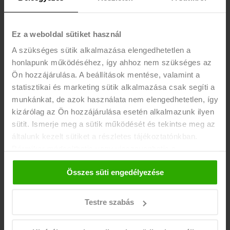
Itthonról és igény szerint külföldről, harmadik
országból.
Ez a weboldal sütiket használ
A szükséges sütik alkalmazása elengedhetetlen a
honlapunk működéséhez, így ahhoz nem szükséges az
Ön hozzájárulása. A beállítások mentése, valamint a
statisztikai és marketing sütik alkalmazása csak segíti a
RUGALMASSÁG
munkánkat, de azok használata nem elengedhetetlen, így
kizárólag az Ön hozzájárulása esetén alkalmazunk ilyen
A munkaerő-kölcsönzés lehetővé teszi, hogy
sütit. Ismerje meg a sütik működését és tekintse meg az
ügyfeleink gyorsan és hatékonyan reagáljanak a
általunk kezelt sütiket a részletes tájékoztatónkban.
munkaerőpiaci változásokra.
Bármikor módosíthatja vagy visszavonhatja a
hozzájárulását a weboldalunk láblécében található "Süti
HR szolgáltató szakértelmünk és tapasztalatunk
Összes süti engedélyezése
tájékoztató" feliratra kattintva.
garantálja, hogy partnereink a legmegfelelőbb
munkaerőt kapják.
Testre szabás