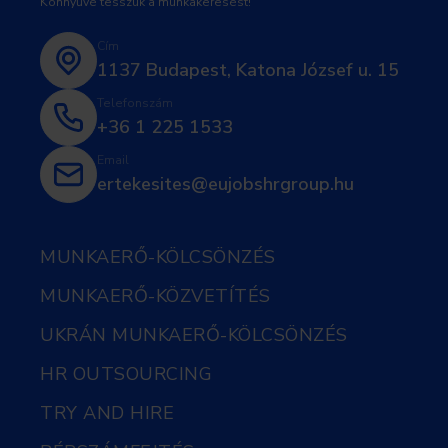
Könnyűvé tesszük a munkakeresést!
Cím
1137 Budapest, Katona József u. 15
Telefonszám
+36 1 225 1533
Email
ertekesites@eujobshrgroup.hu
MUNKAERŐ-KÖLCSÖNZÉS
MUNKAERŐ-KÖZVETÍTÉS
UKRÁN MUNKAERŐ-KÖLCSÖNZÉS
HR OUTSOURCING
TRY AND HIRE