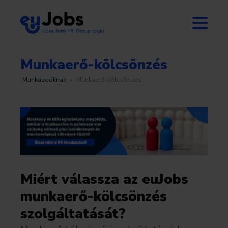
Munkaerő-kölcsönzés
Munkaadóknak
»
Munkaerő-kölcsönzés
Miért válassza az euJobs
munkaerő-kölcsönzés
szolgáltatását?